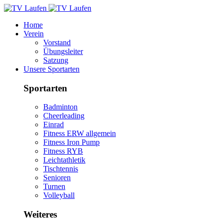
Home
Verein
Vorstand
Übungsleiter
Satzung
Unsere Sportarten
Sportarten
Badminton
Cheerleading
Einrad
Fitness ERW allgemein
Fitness Iron Pump
Fitness RYB
Leichtathletik
Tischtennis
Senioren
Turnen
Volleyball
Weiteres