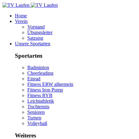
Home
Verein
Vorstand
Übungsleiter
Satzung
Unsere Sportarten
Sportarten
Badminton
Cheerleading
Einrad
Fitness ERW allgemein
Fitness Iron Pump
Fitness RYB
Leichtathletik
Tischtennis
Senioren
Turnen
Volleyball
Weiteres