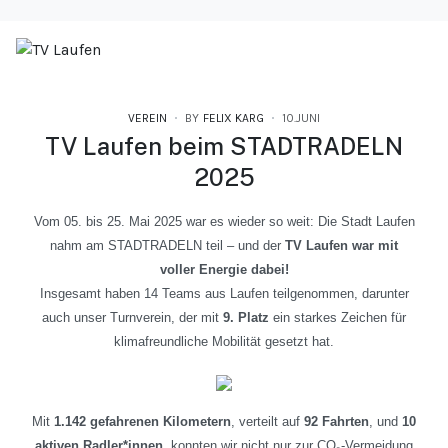
VEREIN
BY
FELIX KARG
10.JUNI
TV Laufen beim STADTRADELN
2025
Vom 05. bis 25. Mai 2025 war es wieder so weit: Die Stadt Laufen
nahm am STADTRADELN teil – und der
TV Laufen war mit
voller Energie dabei!
Insgesamt haben 14 Teams aus Laufen teilgenommen, darunter
auch unser Turnverein, der mit
9. Platz
ein starkes Zeichen für
klimafreundliche Mobilität gesetzt hat.
Mit
1.142 gefahrenen Kilometern
, verteilt auf
92 Fahrten
, und
10
aktiven Radler*innen
, konnten wir nicht nur zur CO
₂
-Vermeidung