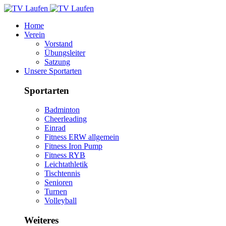
Home
Verein
Vorstand
Übungsleiter
Satzung
Unsere Sportarten
Sportarten
Badminton
Cheerleading
Einrad
Fitness ERW allgemein
Fitness Iron Pump
Fitness RYB
Leichtathletik
Tischtennis
Senioren
Turnen
Volleyball
Weiteres