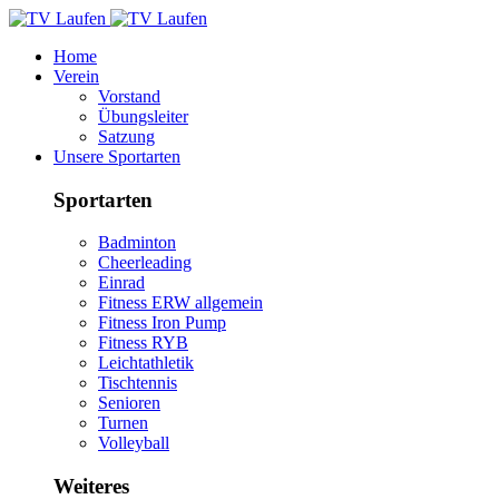
Home
Verein
Vorstand
Übungsleiter
Satzung
Unsere Sportarten
Sportarten
Badminton
Cheerleading
Einrad
Fitness ERW allgemein
Fitness Iron Pump
Fitness RYB
Leichtathletik
Tischtennis
Senioren
Turnen
Volleyball
Weiteres