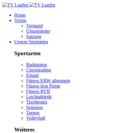
Home
Verein
Vorstand
Übungsleiter
Satzung
Unsere Sportarten
Sportarten
Badminton
Cheerleading
Einrad
Fitness ERW allgemein
Fitness Iron Pump
Fitness RYB
Leichtathletik
Tischtennis
Senioren
Turnen
Volleyball
Weiteres